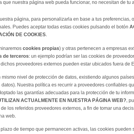
a que nuestra página web pueda funcionar, no necesitan de tu 
uestra página, para personalizarla en base a tus preferencias, 
nales. Puedes aceptar todas estas cookies pulsando el botón
A
ACIÓN DE COOKIES
.
ominaremos
cookies propias
) y otras pertenecen a empresas ex
s de terceros
: un ejemplo podrían ser las cookies de proveedo
 dichos proveedores externos pueden estar ubicados fuera de 
n mismo nivel de protección de datos, existiendo algunos paíse
datos). Nuestra política es recurrir a proveedores confiables 
ptado las garantías adecuadas para la protección de tu inform
 UTILIZAN ACTUALMENTE EN NUESTRA PÁGINA WEB?
, p
de los referidos proveedores externos, a fin de tomar una decis
ina web.
l plazo de tiempo que permanecen activas, las cookies pueden s