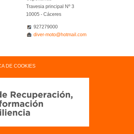
Travesia principal Nº 3
10005 - Cáceres
927279000
diver-moto@hotmail.com
ICA DE COOKIES