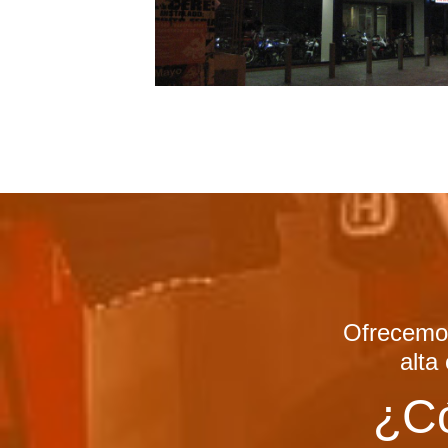
Ofrecemos
alta
¿C