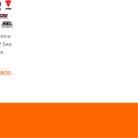
cerca
? Sea
le
TROS