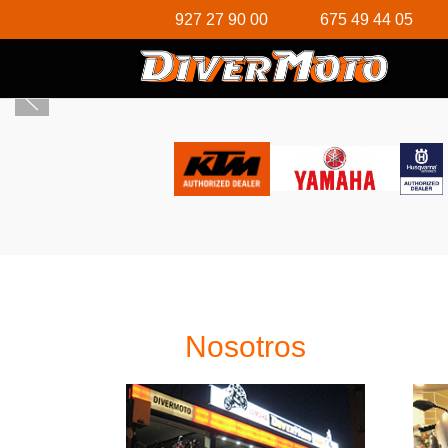
927 27 90 00
675 49 44 05
Nosotros